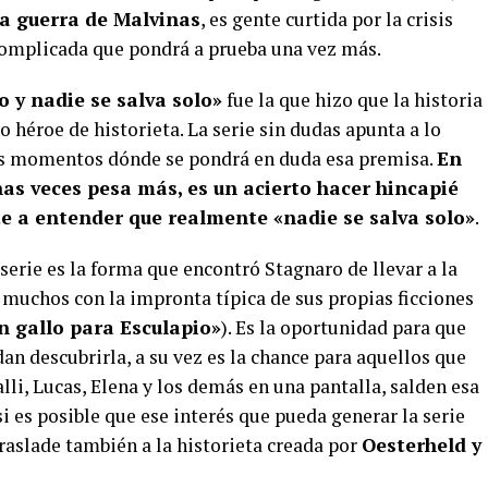
la guerra de Malvinas
, es gente curtida por la crisis
complicada que pondrá a prueba una vez más.
o y nadie se salva solo»
fue la que hizo que la historia
co héroe de historieta. La serie sin dudas apunta a lo
os momentos dónde se pondrá en duda esa premisa.
En
as veces pesa más, es un acierto hacer hincapié
te a entender que realmente «nadie se salva solo»
.
serie es la forma que encontró Stagnaro de llevar a la
 muchos con la impronta típica de sus propias ficciones
Un gallo para Esculapio»
). Es la oportunidad para que
n descubrirla, a su vez es la chance para aquellos que
lli, Lucas, Elena y los demás en una pantalla, salden esa
si es posible que ese interés que pueda generar la serie
traslade también a la historieta creada por
Oesterheld y