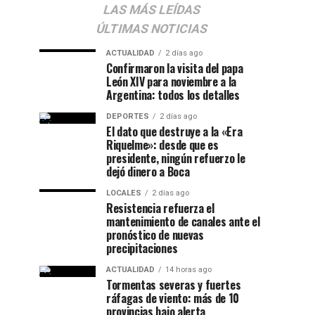
LAS MÁS LEÍDAS
ÚLTIMAS NOTICIAS
ACTUALIDAD
2 días ago
Confirmaron la visita del papa
León XIV para noviembre a la
Argentina: todos los detalles
DEPORTES
2 días ago
El dato que destruye a la «Era
Riquelme»: desde que es
presidente, ningún refuerzo le
dejó dinero a Boca
LOCALES
2 días ago
Resistencia refuerza el
mantenimiento de canales ante el
pronóstico de nuevas
precipitaciones
ACTUALIDAD
14 horas ago
Tormentas severas y fuertes
ráfagas de viento: más de 10
provincias bajo alerta