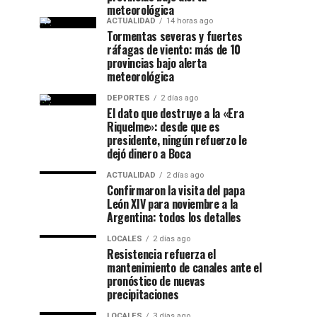
meteorológica
ACTUALIDAD
14 horas ago
Tormentas severas y fuertes
ráfagas de viento: más de 10
provincias bajo alerta
meteorológica
DEPORTES
2 días ago
El dato que destruye a la «Era
Riquelme»: desde que es
presidente, ningún refuerzo le
dejó dinero a Boca
ACTUALIDAD
2 días ago
Confirmaron la visita del papa
León XIV para noviembre a la
Argentina: todos los detalles
LOCALES
2 días ago
Resistencia refuerza el
mantenimiento de canales ante el
pronóstico de nuevas
precipitaciones
LOCALES
3 días ago