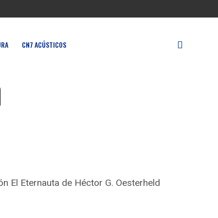
URA
CN7 ACÚSTICOS
n
ión El Eternauta de Héctor G. Oesterheld