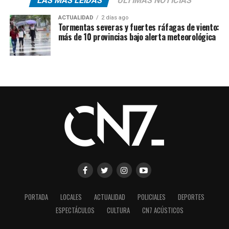
LAS MÁS LEÍDAS
ÚLTIMAS NOTICIAS
ACTUALIDAD
2 días ago
Tormentas severas y fuertes ráfagas de viento:
más de 10 provincias bajo alerta meteorológica
PORTADA
LOCALES
ACTUALIDAD
POLICIALES
DEPORTES
ESPECTÁCULOS
CULTURA
CN7 ACÚSTICOS