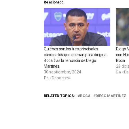
Relacionado
Quiénes son los tres principales
Diego M
candidatos que suenan para dirigir a
con Hur
Boca tras la renuncia de Diego
Boca
Martínez
29 dic
En «De
30 septiembre, 2024
En «Deportes»
RELATED TOPICS:
BOCA
DIEGO MARTÍNEZ