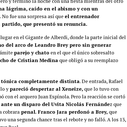
ero y terminó la noche con una fiesta mientras del otro
a lágrima, caído en el abismo y con un
.
No fue una sorpresa así que
el entrenador
 partido, que presentó su renuncia.
lugar en el Gigante de Alberdi, donde la parte inicial del
o del arco de Leandro Brey pero sin generar
rámite
parejo y chato
en el que el único sobresalto
echo de Cristian Medina
que obligó a su reemplazo
 tónica completamente distinta
. De entrada, Rafael
ulo y
pareció despertar al Xeneize,
que lo tuvo con
ó con el arquero Juan Espínola. Pero la reacción se cortó
ante un disparo del Uvita Nicolás Fernánde
z que
a cobrara
penal. Franco Jara perdonó a Brey,
que
vo una segunda chance tras el rebote y no falló. A los 13,