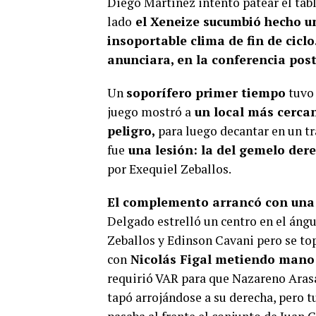
Diego Martínez intentó patear el tabl
lado
el Xeneize sucumbió hecho un
insoportable clima de fin de ciclo
anunciara, en la conferencia post
Un
soporífero primer tiempo
tuvo 
juego mostró a
un local más cercan
peligro,
para luego decantar en un t
fue
una lesión: la del gemelo der
por Exequiel Zeballos.
El complemento arrancó con una
Delgado estrelló un centro en el áng
Zeballos y Edinson Cavani pero se top
con
Nicolás Figal metiendo mano 
requirió VAR para que Nazareno Aras
tapó arrojándose a su derecha, pero tu