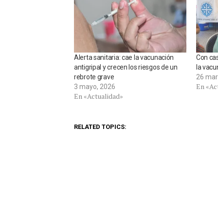
Alerta sanitaria: cae la vacunación
Con cas
antigripal y crecen los riesgos de un
la vacu
rebrote grave
26 mar
En «Ac
3 mayo, 2026
En «Actualidad»
RELATED TOPICS: