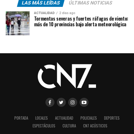
LAS MÁS LEÍDAS
ÚLTIMAS NOTICIAS
ACTUALIDAD
2 días ago
Tormentas severas y fuertes ráfagas de viento:
más de 10 provincias bajo alerta meteorológica
PORTADA
LOCALES
ACTUALIDAD
POLICIALES
DEPORTES
ESPECTÁCULOS
CULTURA
CN7 ACÚSTICOS