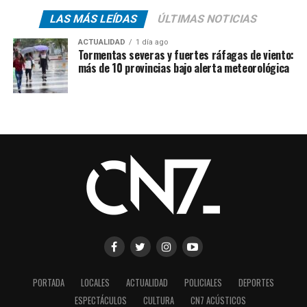
LAS MÁS LEÍDAS
ÚLTIMAS NOTICIAS
ACTUALIDAD
1 día ago
Tormentas severas y fuertes ráfagas de viento:
más de 10 provincias bajo alerta meteorológica
PORTADA
LOCALES
ACTUALIDAD
POLICIALES
DEPORTES
ESPECTÁCULOS
CULTURA
CN7 ACÚSTICOS