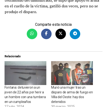
testimonio del damnificado, se supo que apoyó el arma
en el cuello de la víctima, gatilló dos veces, pero no se
produjo el disparo.
Comparte esta noticia
Relacionado
Fontana: detuvieron a un
Murió una mujer tras un
joven de 22 años por herir a
disparo de arma de fuego en
un hombre con una tumbera
Villa del Oeste: hay dos
en un cumpleaños
detenidos
27 julio, 2024
30 marzo, 2025