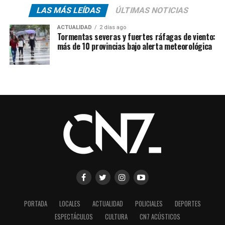
LAS MÁS LEÍDAS
ÚLTIMAS NOTICIAS
ACTUALIDAD
2 días ago
Tormentas severas y fuertes ráfagas de viento:
más de 10 provincias bajo alerta meteorológica
PORTADA
LOCALES
ACTUALIDAD
POLICIALES
DEPORTES
ESPECTÁCULOS
CULTURA
CN7 ACÚSTICOS