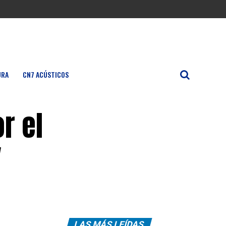
URA
CN7 ACÚSTICOS
r el
y
LAS MÁS LEÍDAS